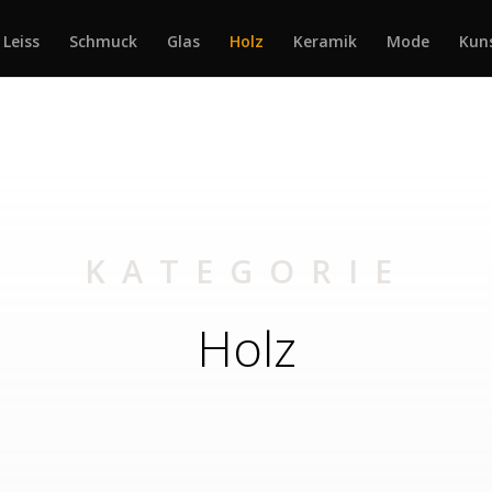
 Leiss
Schmuck
Glas
Holz
Keramik
Mode
Kun
KATEGORIE
Holz