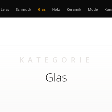
 Leiss
Schmuck
Glas
Holz
Keramik
Mode
Kun
KATEGORIE
Glas